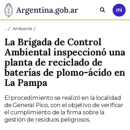
Pasar al contenido principal
Presidencia
Buscar
Ir
a
de
Mi
…
Ambiente
Arg
la
La Brigada de Control
Nación
Ambiental inspeccionó una
planta de reciclado de
baterías de plomo-ácido en
La Pampa
El procedimiento se realizó en la localidad
de General Pico, con el objetivo de verificar
el cumplimiento de la firma sobre la
gestión de residuos peligrosos.