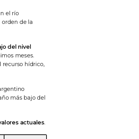
n el río
l orden de la
jo del nivel
ximos meses.
 recurso hídrico,
 argentino
 año más bajo del
valores actuales
.