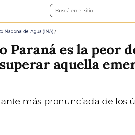
Buscar
en
el
sitio
uto Nacional del Agua (INA)
ío Paraná es la peor d
 superar aquella eme
ajante más pronunciada de los ú