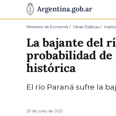
Pasar al contenido principal
Presidencia
de
Ministerio de Economía
Obras Públicas
Instit
la
La bajante del r
Nación
probabilidad de
histórica
El río Paraná sufre la b
25 de junio de 2021