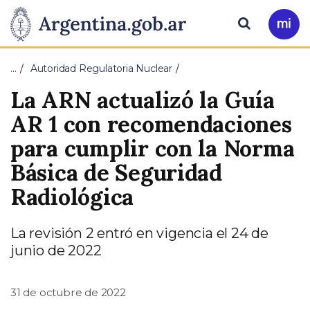
Pasar al contenido principal
Presidencia
Buscar
Ir
a
de
Mi
…
Autoridad Regulatoria Nuclear
Arg
la
La ARN actualizó la Guía
Nación
AR 1 con recomendaciones
para cumplir con la Norma
Básica de Seguridad
Radiológica
La revisión 2 entró en vigencia el 24 de
junio de 2022
31 de octubre de 2022