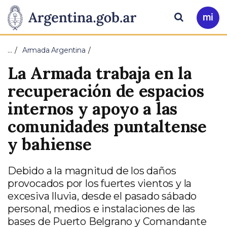
Pasar al contenido principal
Presidencia
Buscar
Ir
a
de
Mi
…
Armada Argentina
Arg
la
La Armada trabaja en la
Nación
recuperación de espacios
internos y apoyo a las
comunidades puntaltense
y bahiense
Debido a la magnitud de los daños
provocados por los fuertes vientos y la
excesiva lluvia, desde el pasado sábado
personal, medios e instalaciones de las
bases de Puerto Belgrano y Comandante