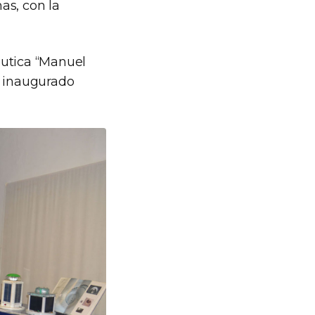
as, con la
áutica “Manuel
e inaugurado