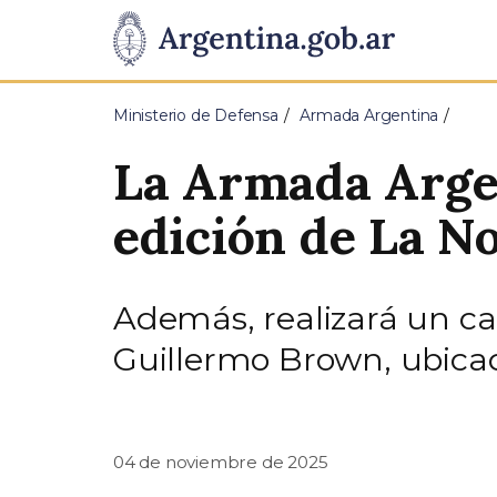
Pasar al contenido principal
Presidencia
de
Ministerio de Defensa
Armada Argentina
la
La Armada Argen
Nación
edición de La N
Además, realizará un c
Guillermo Brown, ubicado
04 de noviembre de 2025