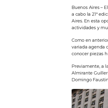
Buenos Aires – El
a cabo la 21ª ed
Aires. En esta o
actividades y mue
Como en anterior
variada agenda d
conocer piezas hi
Previamente, a l
Almirante Guiller
Domingo Faustin