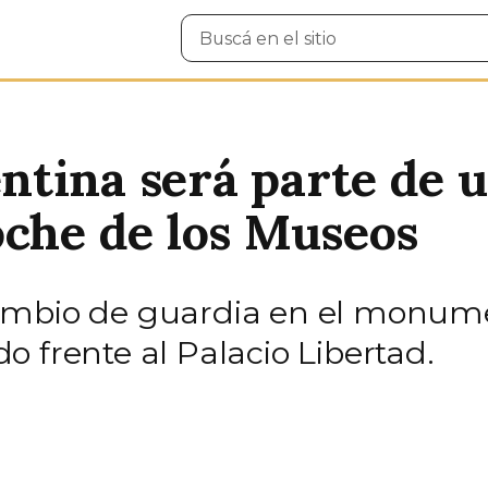
Buscar
en
el
sitio
tina será parte de 
oche de los Museos
ambio de guardia en el monume
 frente al Palacio Libertad.