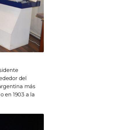
sidente
rededor del
argentina más
o en 1903 a la