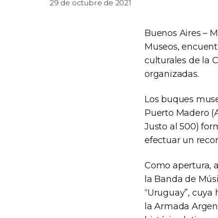
29 de octubre de 2021
Buenos Aires – M
Museos, encuentr
culturales de la
organizadas.
Los buques museo
Puerto Madero (A
Justo al 500) for
efectuar un recor
Como apertura, a 
la Banda de Músi
“Uruguay”, cuya h
la Armada Argenti