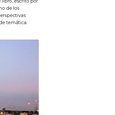
libro, escrito por
no de los
perspectivas
 de temática