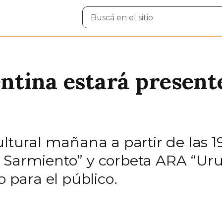
Buscar
en
el
sitio
tina estará presente
cultural mañana a partir de las
e Sarmiento” y corbeta ARA “Ur
o para el público.