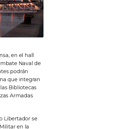
sa, en el hall
«Combate Naval de
antes podrán
ina que integran
as Bibliotecas
erzas Armadas
o Libertador se
ilitar en la