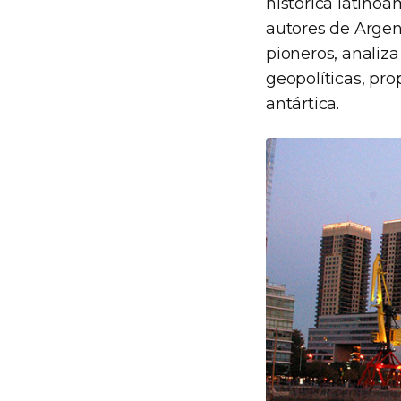
histórica latinoa
autores de Argent
pioneros, analiz
geopolíticas, pr
antártica.