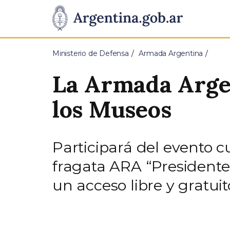
Pasar al contenido principal
Presidencia
de
Ministerio de Defensa
Armada Argentina
la
La Armada Argen
Nación
los Museos
Participará del evento 
fragata ARA “President
un acceso libre y gratuit