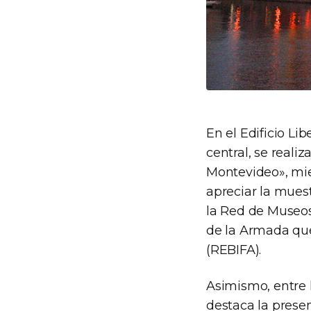
En el Edificio Li
central, se reali
Montevideo», mien
apreciar la mues
la Red de Museos
de la Armada que
(REBIFA).
Asimismo, entre l
destaca la presen