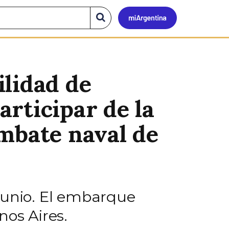
Mi
Buscar
en
el
Argen
sitio
ilidad de
rticipar de la
ombate naval de
e junio. El embarque
nos Aires.