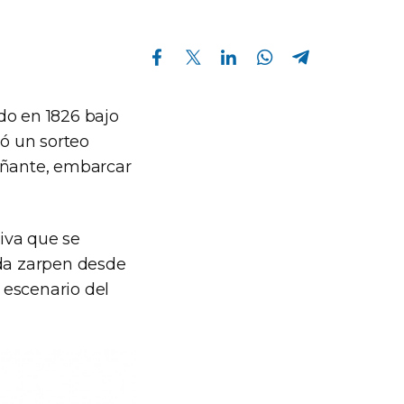
Compartir en Facebook
Compartir en Twitter
Compartir en Linkedin
Compartir en Whatsapp
Compartir en Telegram
do en 1826 bajo
ó un sorteo
pañante, embarcar
iva que se
ada zarpen desde
 escenario del