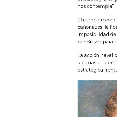
nos contempla”.
El combate comen
cañonazos, la flo
imposibilidad de
por Brown para p
La acción naval 
además de demost
estratégica fren