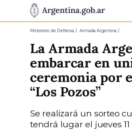
Pasar al contenido principal
Presidencia
de
Ministerio de Defensa
Armada Argentina
la
La Armada Argen
Nación
embarcar en uni
ceremonia por e
“Los Pozos”
Se realizará un sorteo cu
tendrá lugar el jueves 1