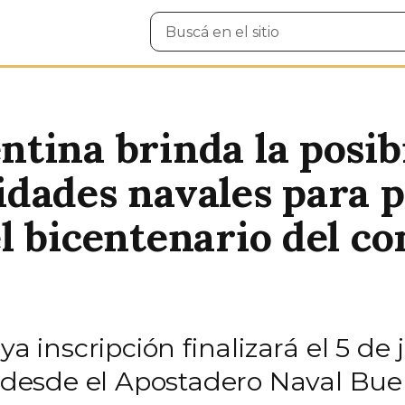
Buscar
en
el
sitio
tina brinda la posib
dades navales para pa
l bicentenario del c
ya inscripción finalizará el 5 d
1 desde el Apostadero Naval Bue