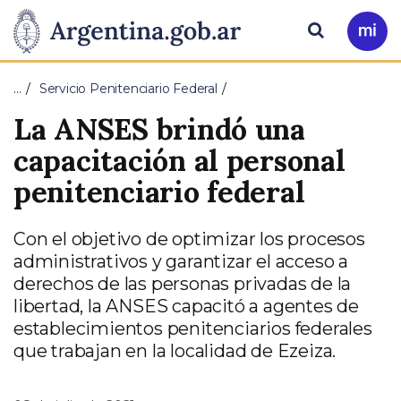
Pasar al contenido principal
Presidencia
Buscar
Ir
a
de
Mi
…
Servicio Penitenciario Federal
Arg
la
La ANSES brindó una
Nación
capacitación al personal
penitenciario federal
Con el objetivo de optimizar los procesos
administrativos y garantizar el acceso a
derechos de las personas privadas de la
libertad, la ANSES capacitó a agentes de
establecimientos penitenciarios federales
que trabajan en la localidad de Ezeiza.