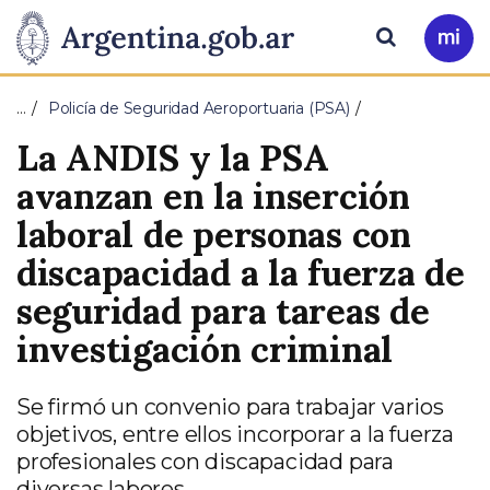
Pasar al contenido principal
Presidencia
Buscar
Ir
a
de
Mi
…
Policía de Seguridad Aeroportuaria (PSA)
Arg
la
La ANDIS y la PSA
Nación
avanzan en la inserción
laboral de personas con
discapacidad a la fuerza de
seguridad para tareas de
investigación criminal
Se firmó un convenio para trabajar varios
objetivos, entre ellos incorporar a la fuerza
profesionales con discapacidad para
diversas labores.