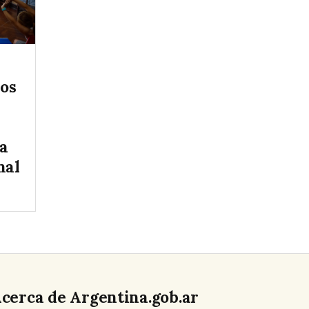
vos
la
nal
cerca de Argentina.gob.ar