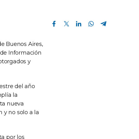
Compartir en Facebook
Compartir en Twitter
Compartir en Linkedin
Compartir en Whatsapp
Compartir en Telegram
de Buenos Aires,
 de Información
otorgados y
estre del año
plía la
sta nueva
y no solo a la
a por los