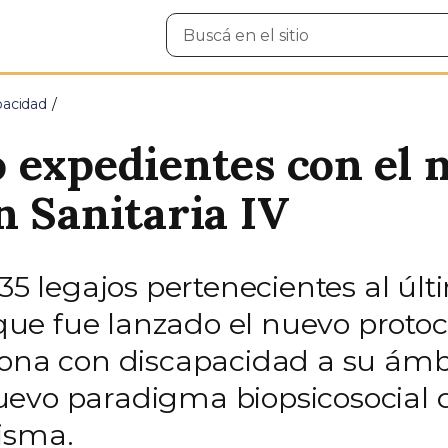
Buscar
en
el
sitio
pacidad
 expedientes con el 
n Sanitaria IV
535 legajos pertenecientes al úl
ue fue lanzado el nuevo protoc
sona con discapacidad a su ámbi
evo paradigma biopsicosocial d
isma.