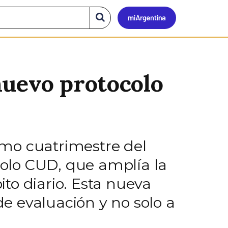
Mi
Buscar
en
el
Argen
sitio
nuevo protocolo
timo cuatrimestre del
olo CUD, que amplía la
to diario. Esta nueva
e evaluación y no solo a