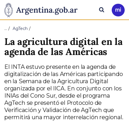
Pasar al contenido principal
Presidencia
Buscar
Ir
a
de
Mi
…
AgTech
Arg
la
La agricultura digital en la
Nación
agenda de las Américas
El INTA estuvo presente en la agenda de
digitalización de las Américas participando
en la Semana de la Agricultura Digital
organizada por el IICA. En conjunto con los
INIAs del Cono Sur, desde el programa
AgTech se presentó el Protocolo de
Verificación y Validación de AgTech que
permitirá una mayor interrelación regional.