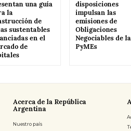
esentan una guía
disposiciones
a la
impulsan las
nstrucción de
emisiones de
sas sustentables
Obligaciones
anciadas en el
Negociables de la
rcado de
PyMEs
itales
Acerca de la República
A
Argentina
A
Nuestro país
T