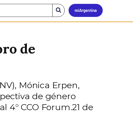
Mi
Buscar
en
el
Argen
sitio
oro de
CNV), Mónica Erpen,
spectiva de género
al 4° CCO Forum.21 de