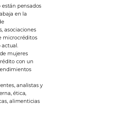
no están pensados
abaja en la
de
, asociaciones
e microcréditos
actual.
 de mujeres
rédito con un
rendimientos
entes, analistas y
rna, ética,
cas, alimenticias