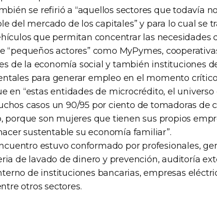
mbién se refirió a “aquellos sectores que todavía 
e del mercado de los capitales” y para lo cual se tr
hículos que permitan concentrar las necesidades 
e “pequeños actores” como MyPymes, cooperativas
res de la economía social y también instituciones d
tales para generar empleo en el momento crítico 
e en “estas entidades de microcrédito, el universo
chos casos un 90/95 por ciento de tomadoras de c
o, porque son mujeres que tienen sus propios emp
hacer sustentable su economía familiar”.
encuentro estuvo conformado por profesionales, ger
ia de lavado de dinero y prevención, auditoría exte
interno de instituciones bancarias, empresas eléctri
entre otros sectores.