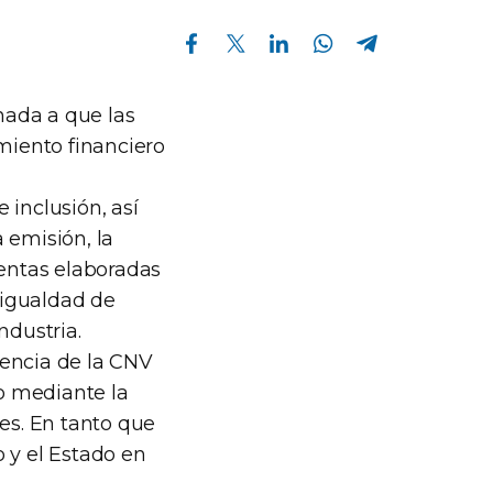
Compartir en Facebook
Compartir en Twitter
Compartir en Linkedin
Compartir en Whatsapp
Compartir en Telegram
inada a que las
miento financiero
e inclusión, así
 emisión, la
ientas elaboradas
 igualdad de
ndustria.
tencia de la CNV
o mediante la
nes. En tanto que
 y el Estado en