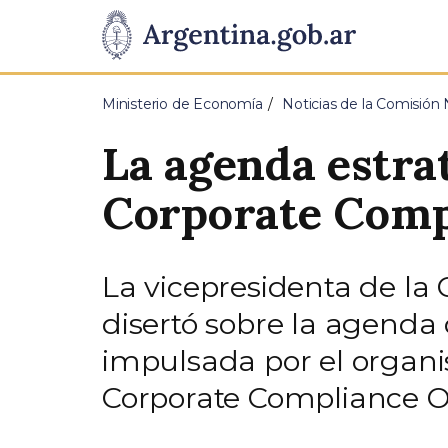
Pasar al contenido principal
Presidencia
de
Ministerio de Economía
Noticias de la Comisión 
la
La agenda estra
Nación
Corporate Comp
La vicepresidenta de la
disertó sobre la agenda 
impulsada por el organ
Corporate Compliance Of