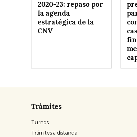
2020-23: repaso por
pr
la agenda
par
estratégica de la
co
CNV
ca
fin
me
cap
Trámites
Turnos
Trámites a distancia