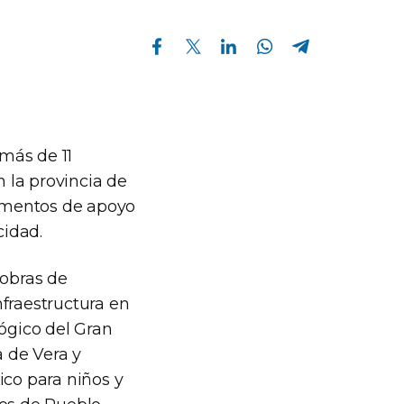
Compartir en Facebook
Compartir en Twitter
Compartir en Linkedin
Compartir en Whatsapp
Compartir en Telegram
más de 11
n la provincia de
lementos de apoyo
cidad.
 obras de
nfraestructura en
lógico del Gran
a de Vera y
ico para niños y