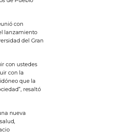
ios de Pueblo
eunió con
del lanzamiento
versidad del Gran
ir con ustedes
ir con la
 idóneo que la
ciedad”, resaltó
 una nueva
salud,
acio