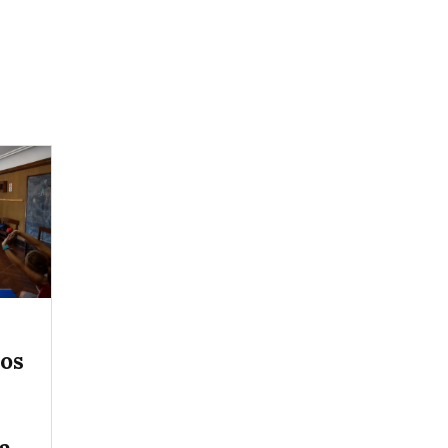
vos
la