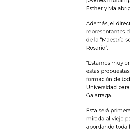
jóvenes multiimp
Esther y Malabrig
Además, el direc
representantes de
de la “Maestría s
Rosario”.
“Estamos muy org
estas propuestas
formación de tod
Universidad para 
Galarraga.
Esta será primer
mirada al viejo p
abordando toda l