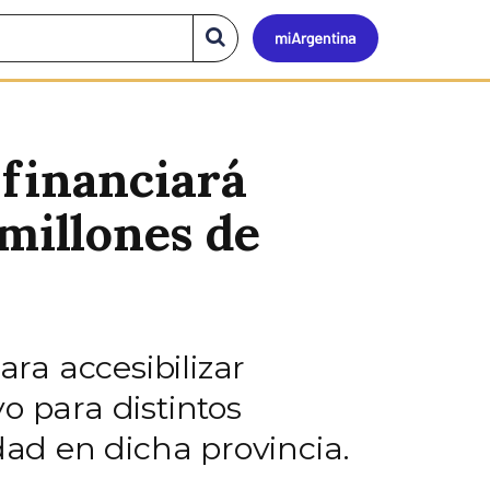
Mi
Buscar
en
el
Argen
sitio
 financiará
 millones de
ara accesibilizar
o para distintos
ad en dicha provincia.