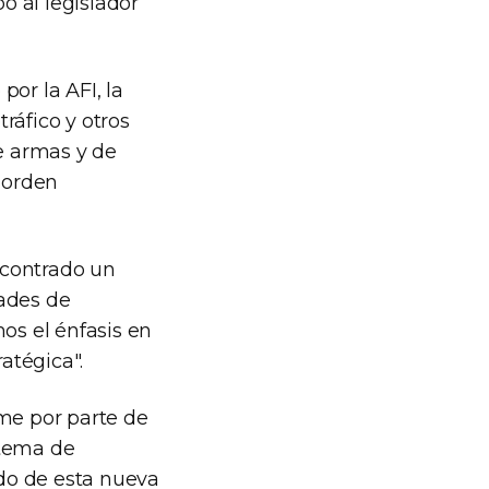
ó al legislador
or la AFI, la
ráfico y otros
de armas y de
, orden
ncontrado un
dades de
os el énfasis en
atégica".
rme por parte de
stema de
do de esta nueva