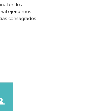
nal en los
eral ejercemos
ntías consagrados