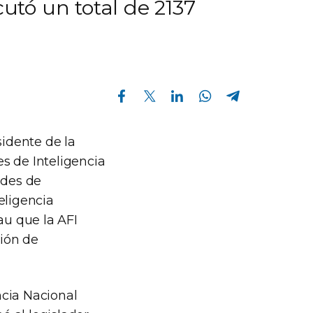
cutó un total de 2137
Compartir en Facebook
Compartir en Twitter
Compartir en Linkedin
Compartir en Whatsapp
Compartir en Telegram
sidente de la
s de Inteligencia
ades de
eligencia
u que la AFI
ión de
ncia Nacional