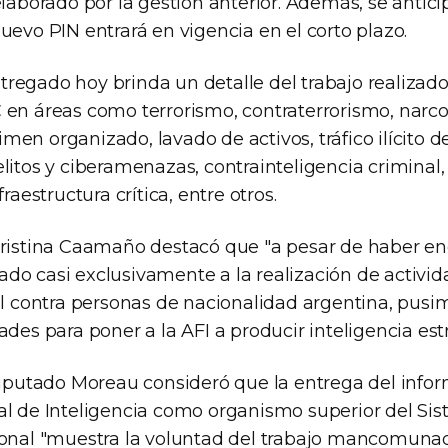
elaborado por la gestión anterior. Además, se anticip
uevo PIN entrará en vigencia en el corto plazo.
egado hoy brinda un detalle del trabajo realizado p
en áreas como terrorismo, contraterrorismo, narcot
en organizado, lavado de activos, tráfico ilícito 
litos y ciberamenazas, contrainteligencia criminal
fraestructura crítica, entre otros.
Cristina Caamaño destacó que "a pesar de haber e
do casi exclusivamente a la realización de activi
al contra personas de nacionalidad argentina, pusim
ades para poner a la AFI a producir inteligencia estr
 diputado Moreau consideró que la entrega del info
al de Inteligencia como organismo superior del Si
ional "muestra la voluntad del trabajo mancomuna