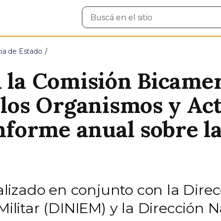
Buscar
en
el
sitio
cia de Estado
a la Comisión Bicamer
 los Organismos y Ac
informe anual sobre l
izado en conjunto con la Direc
Militar (DINIEM) y la Dirección 