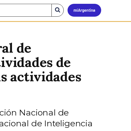
Mi
Buscar
en
el
Argen
sitio
al de
tividades de
as actividades
ción Nacional de
Nacional de Inteligencia