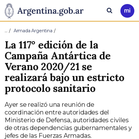
Pasar al contenido principal
Presidencia
Buscar
Ir
a
de
Mi
…
Armada Argentina
Arg
la
La 117° edición de la
Nación
Campaña Antártica de
Verano 2020/21 se
realizará bajo un estricto
protocolo sanitario
Ayer se realizó una reunión de
coordinación entre autoridades del
Ministerio de Defensa, autoridades civiles
de otras dependencias gubernamentales y
jefes de las Fuerzas Armadas.