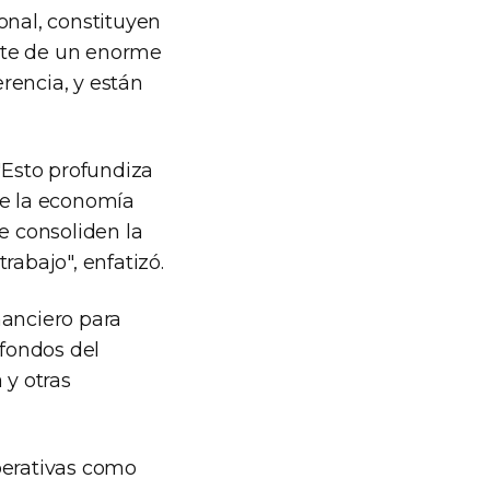
onal, constituyen
rte de un enorme
rencia, y están
"Esto profundiza
de la economía
e consoliden la
rabajo", enfatizó.
nanciero para
fondos del
 y otras
perativas como