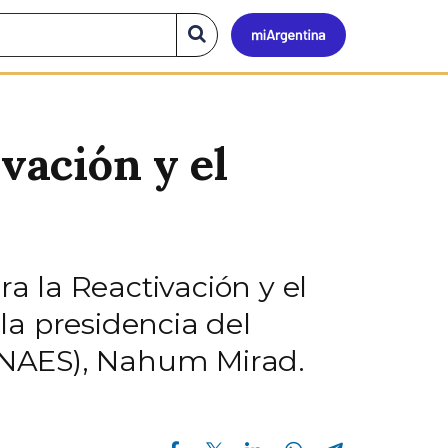
Mi
Buscar
en
el
Argen
sitio
vación y el
ra la Reactivación y el
 la presidencia del
(INAES), Nahum Mirad.
Compartir en Facebook
Compartir en Twitter
Compartir en Linkedin
Compartir en Whatsapp
Compartir en Telegram