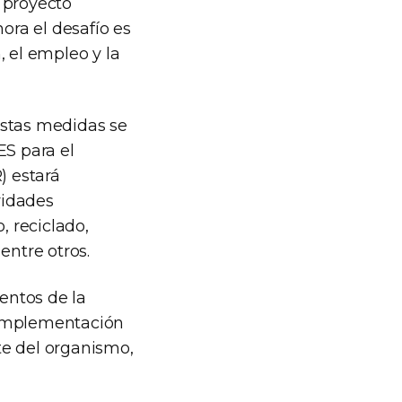
 proyecto
ora el desafío es
, el empleo y la
estas medidas se
S para el
) estará
vidades
, reciclado,
entre otros.
ientos de la
a implementación
te del organismo,