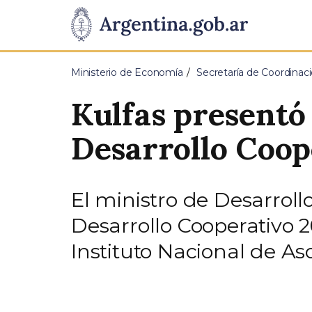
Pasar al contenido principal
Presidencia
de
Ministerio de Economía
Secretaría de Coordina
la
Kulfas presentó 
Nación
Desarrollo Coop
El ministro de Desarroll
Desarrollo Cooperativo 20
Instituto Nacional de A