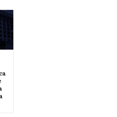
ca
e
a
a