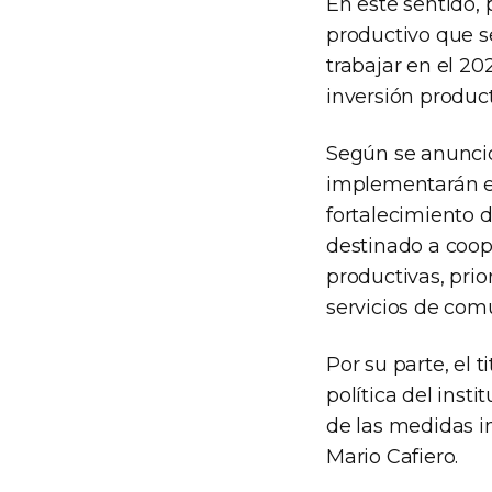
En este sentido,
productivo que se
trabajar en el 20
inversión product
Según se anunció
implementarán e
fortalecimiento d
destinado a coop
productivas, prio
servicios de comu
Por su parte, el 
política del inst
de las medidas i
Mario Cafiero.