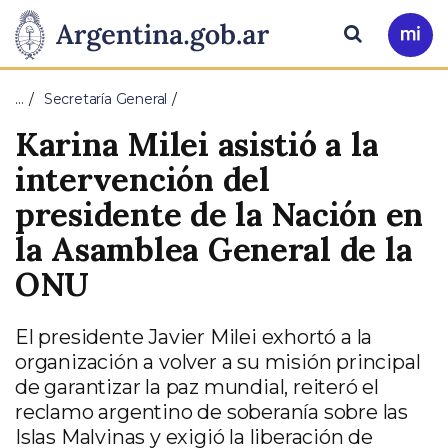
Pasar al contenido principal
Presidencia
Buscar
Ir
a
de
Mi
…
Secretaría General
Arg
la
Karina Milei asistió a la
Nación
intervención del
presidente de la Nación en
la Asamblea General de la
ONU
El presidente Javier Milei exhortó a la
organización a volver a su misión principal
de garantizar la paz mundial, reiteró el
reclamo argentino de soberanía sobre las
Islas Malvinas y exigió la liberación de