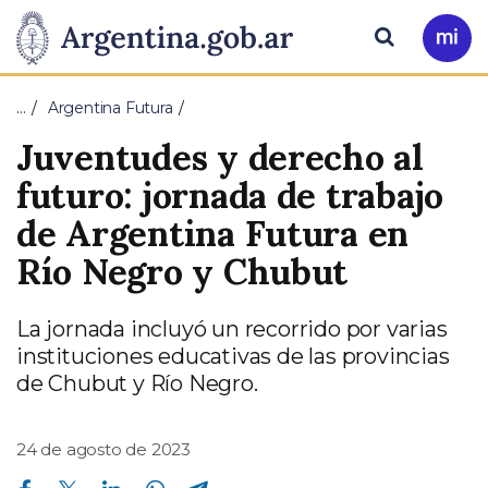
Pasar al contenido principal
Presidencia
Buscar
Ir
a
de
Mi
…
Argentina Futura
Arg
la
Juventudes y derecho al
Nación
futuro: jornada de trabajo
de Argentina Futura en
Río Negro y Chubut
La jornada incluyó un recorrido por varias
instituciones educativas de las provincias
de Chubut y Río Negro.
24 de agosto de 2023
Compartir en Facebook
Compartir en Twitter
Compartir en Linkedin
Compartir en Whatsapp
Compartir en Telegram