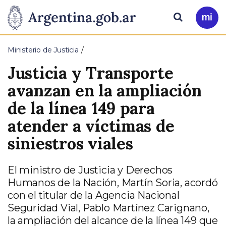
Pasar al contenido principal
Presidencia
Buscar
Ir
a
de
Mi
Ministerio de Justicia
Arg
la
Justicia y Transporte
Nación
avanzan en la ampliación
de la línea 149 para
atender a víctimas de
siniestros viales
El ministro de Justicia y Derechos
Humanos de la Nación, Martín Soria, acordó
con el titular de la Agencia Nacional
Seguridad Vial, Pablo Martínez Carignano,
la ampliación del alcance de la línea 149 que