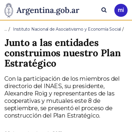
Pasar al contenido principal
Presidencia
Buscar
Ir
a
de
Mi
…
Instituto Nacional de Asociativismo y Economía Social
Arg
la
Junto a las entidades
Nación
construimos nuestro Plan
Estratégico
Con la participación de los miembros del
directorio del INAES, su presidente,
Alexandre Roig y representantes de las
cooperativas y mutuales este 8 de
septiembre, se presentó el proceso de
construcción del Plan Estratégico.