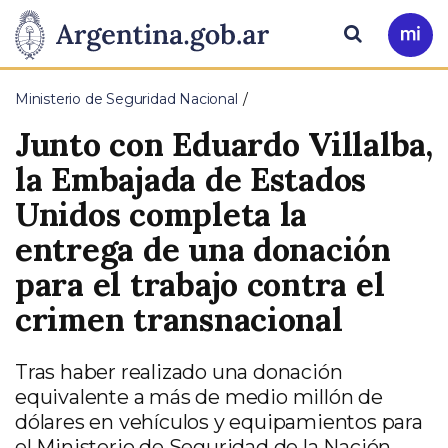
Pasar al contenido principal
Presidencia
Buscar
Ir
a
de
Mi
Ministerio de Seguridad Nacional
Arg
la
Junto con Eduardo Villalba,
Nación
la Embajada de Estados
Unidos completa la
entrega de una donación
para el trabajo contra el
crimen transnacional
Tras haber realizado una donación
equivalente a más de medio millón de
dólares en vehículos y equipamientos para
el Ministerio de Seguridad de la Nación