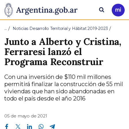
Pasar al contenido principal
Presidencia
Buscar
Ir
a
de
Mi
…
Noticias Desarrollo Territorial y Hábitat 2019-2023
Arg
la
Junto a Alberto y Cristina,
Nación
Ferraresi lanzó el
Programa Reconstruir
Con una inversión de $110 mil millones
permitirá finalizar la construcción de 55 mil
viviendas que han sido abandonadas en
todo el país desde el año 2016
05 de mayo de 2021
Compartir en Facebook
Compartir en Twitter
Compartir en Linkedin
Compartir en Whatsapp
Compartir en Telegram