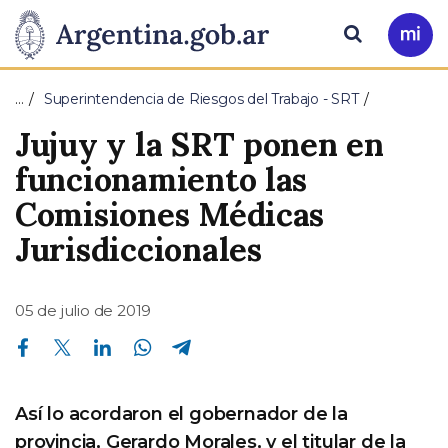
Pasar al contenido principal
Presidencia
Buscar
Ir
a
de
Mi
…
Superintendencia de Riesgos del Trabajo - SRT
Arg
la
Jujuy y la SRT ponen en
Nación
funcionamiento las
Comisiones Médicas
Jurisdiccionales
05 de julio de 2019
Compartir en Facebook
Compartir en Twitter
Compartir en Linkedin
Compartir en Whatsapp
Compartir en Telegram
Así lo acordaron el gobernador de la
provincia, Gerardo Morales, y el titular de la