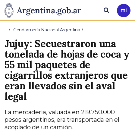
Pasar al contenido principal
Presidencia
Buscar
Ir
a
de
Mi
…
Gendarmería Nacional Argentina
Arg
la
Jujuy: Secuestraron una
Nación
tonelada de hojas de coca y
55 mil paquetes de
cigarrillos extranjeros que
eran llevados sin el aval
legal
La mercadería, valuada en 219.750.000
pesos argentinos, era transportada en el
acoplado de un camión.