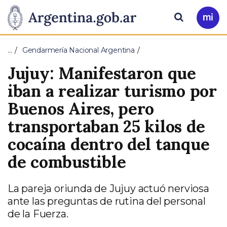
Pasar al contenido principal
Presidencia
Buscar
Ir
a
de
Mi
…
Gendarmería Nacional Argentina
Arg
la
Jujuy: Manifestaron que
Nación
iban a realizar turismo por
Buenos Aires, pero
transportaban 25 kilos de
cocaína dentro del tanque
de combustible
La pareja oriunda de Jujuy actuó nerviosa
ante las preguntas de rutina del personal
de la Fuerza.