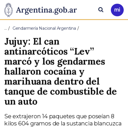
Pasar al contenido principal
Presidencia
Buscar
Ir
a
de
Mi
…
Gendarmería Nacional Argentina
Arg
la
Jujuy: El can
Nación
antinarcóticos “Lev”
marcó y los gendarmes
hallaron cocaína y
marihuana dentro del
tanque de combustible de
un auto
Se extrajeron 14 paquetes que poseían 8
kilos 604 gramos de la sustancia blancuzca