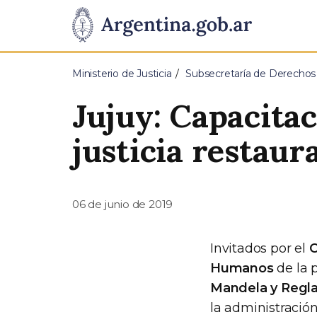
Pasar al contenido principal
Presidencia
de
Ministerio de Justicia
Subsecretaría de Derecho
la
Jujuy: Capacita
Nación
justicia restaur
06 de junio de 2019
Invitados por el
C
Humanos
de la 
Mandela y Regl
la administración