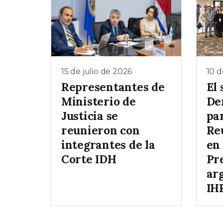
15 de julio de 2026
10 d
Representantes de
El 
Ministerio de
De
Justicia se
par
reunieron con
Re
integrantes de la
en 
Corte IDH
Pr
ar
IH