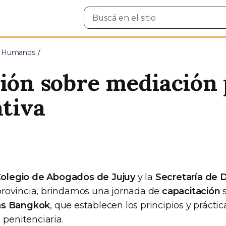
Buscar
en
el
sitio
s Humanos
ción sobre mediación 
ativa
olegio de Abogados de Jujuy
y la
Secretaría de 
provincia, brindamos una jornada de
capacitación
as Bangkok
, que establecen los principios y prácti
 penitenciaria.