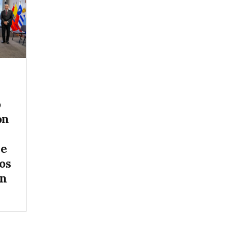
ó
ón
re
os
en