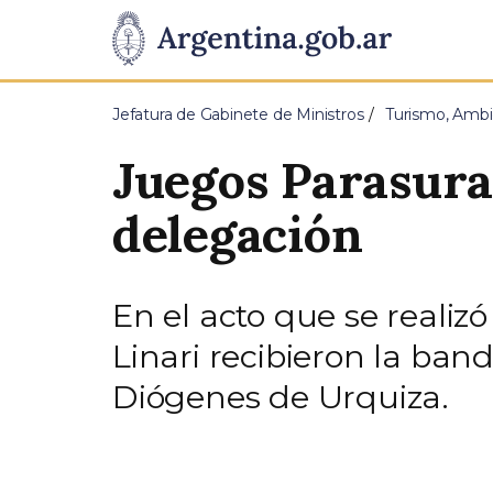
Pasar al contenido principal
Presidencia
de
Jefatura de Gabinete de Ministros
Turismo, Ambi
la
Juegos Parasura
Nación
delegación
En el acto que se realiz
Linari recibieron la ba
Diógenes de Urquiza.