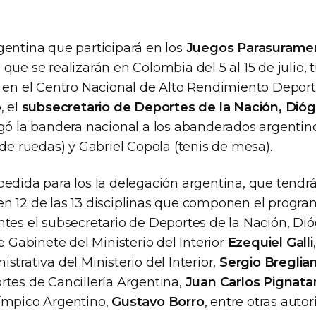
gentina que participará en los
Juegos Parasurame
, que se realizarán en Colombia del 5 al 15 de julio, 
l en el Centro Nacional de Alto Rendimiento Depor
, el
subsecretario de Deportes de la Nación, Dió
egó la bandera nacional a los abanderados argentinos
 de ruedas) y Gabriel Copola (tenis de mesa).
pedida para los la delegación argentina, que tendr
n 12 de las 13 disciplinas que componen el progra
ntes el subsecretario de Deportes de la Nación, Di
de Gabinete del Ministerio del Interior
Ezequiel Galli
strativa del Ministerio del Interior,
Sergio Breglia
rtes de Cancillería Argentina,
Juan Carlos Pignata
ímpico Argentino,
Gustavo Borro
, entre otras auto