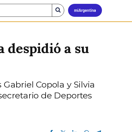
Mi
Buscar
en
el
Argen
sitio
 despidió a su
Gabriel Copola y Silvia
secretario de Deportes
Compartir en Facebook
Compartir en Twitter
Compartir en Linkedin
Compartir en Whatsapp
Compartir en Telegram