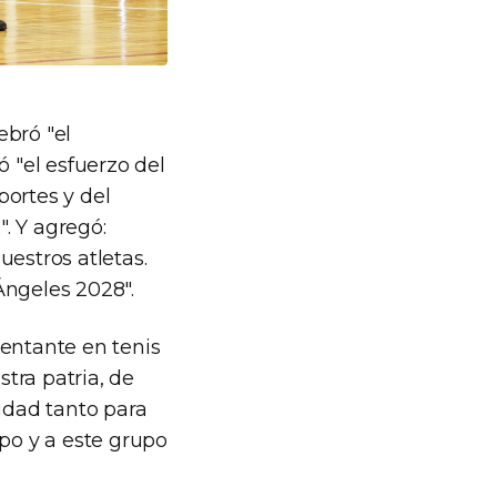
lebró "el
ó "el esfuerzo del
portes y del
. Y agregó:
uestros atletas.
Ángeles 2028".
entante en tenis
stra patria, de
idad tanto para
ipo y a este grupo