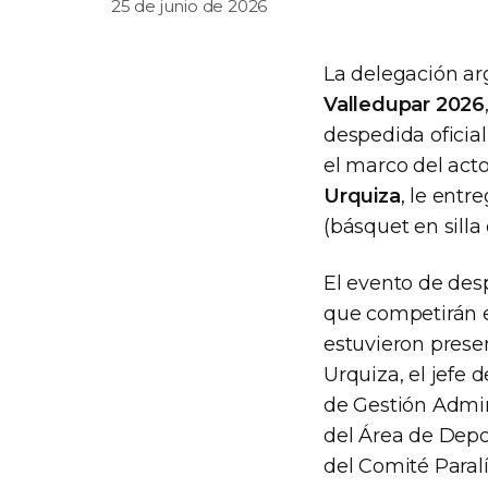
25 de junio de 2026
La delegación ar
Valledupar 2026
despedida oficia
el marco del acto
Urquiza
, le entr
(básquet en silla
El evento de des
que competirán e
estuvieron prese
Urquiza, el jefe 
de Gestión Admini
del Área de Depo
del Comité Paral