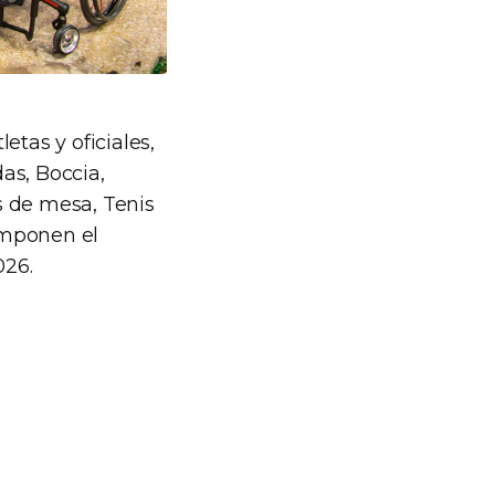
tletas y oficiales,
as, Boccia,
is de mesa, Tenis
componen el
026.