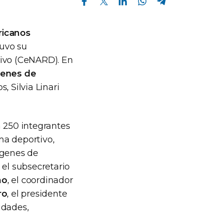
ricanos
tuvo su
tivo (CeNARD). En
genes de
, Silvia Linari
á 250 integrantes
ma deportivo,
ógenes de
, el subsecretario
no
, el coordinador
ro
, el presidente
ridades,