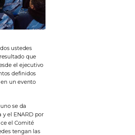
todos ustedes
 resultado que
esde el ejecutivo
ntos definidos
e en un evento
 uno se da
a y el ENARD por
ace el Comité
edes tengan las