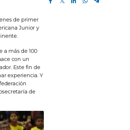
menes de primer
ricana Junior y
inente.
te a más de 100
 hace con un
dor. Este fin de
ar experiencia. Y
nfederación
bsecretaría de