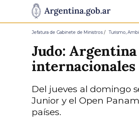
Pasar al contenido principal
Presidencia
de
Jefatura de Gabinete de Ministros
Turismo, Ambi
la
Judo: Argentina
Nación
internacionales
Del jueves al domingo 
Junior y el Open Panamer
países.