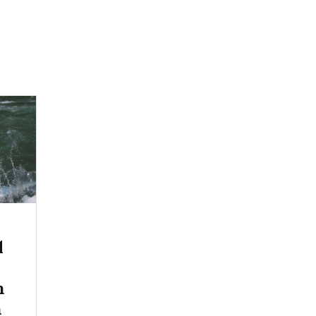
l
n
n