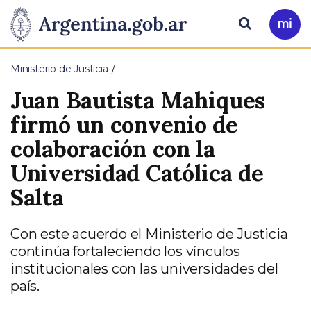
Pasar al contenido principal
Presidencia
Buscar
Ir
a
de
Mi
Ministerio de Justicia
Arg
la
Juan Bautista Mahiques
Nación
firmó un convenio de
colaboración con la
Universidad Católica de
Salta
Con este acuerdo el Ministerio de Justicia
continúa fortaleciendo los vínculos
institucionales con las universidades del
país.