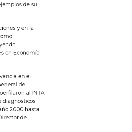
ejemplos de su
iones y en la
 como
buyendo
les en Economía
vancia en el
General de
perfilaron al INTA
e diagnósticos
l año 2000 hasta
Director de