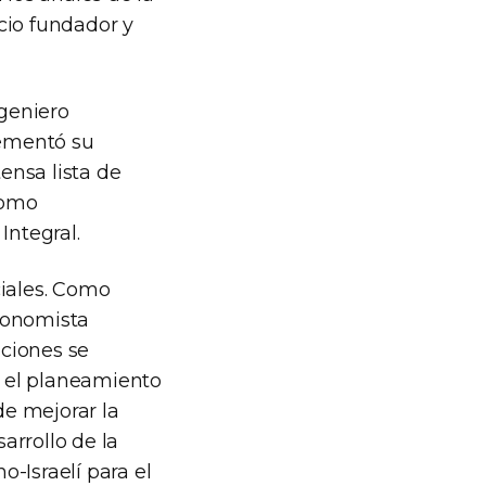
cio fundador y
geniero
lementó su
ensa lista de
como
Integral.
ciales. Como
conomista
aciones se
 el planeamiento
de mejorar la
arrollo de la
-Israelí para el