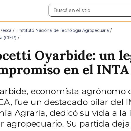
Buscar
en
el
sitio
 Pesca
Instituto Nacional de Tecnología Agropecuaria
a (CIEP)
cetti Oyarbide: un l
ompromiso en el INTA
arbide, economista agrónomo de
EA, fue un destacado pilar del 
ía Agraria, dedicó su vida a la 
or agropecuario. Su partida dej