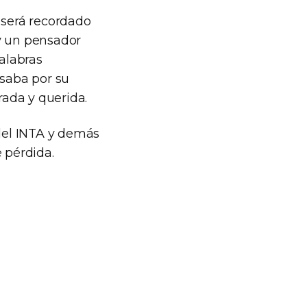
 será recordado
 y un pensador
palabras
esaba por su
rada y querida.
del INTA y demás
 pérdida.