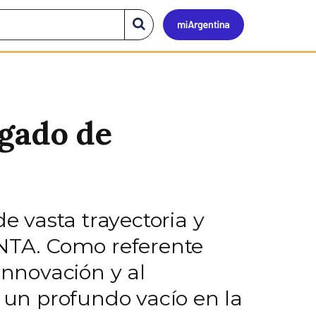
Mi
Buscar
en
el
Argen
sitio
egado de
 vasta trayectoria y
INTA. Como referente
innovación y al
a un profundo vacío en la