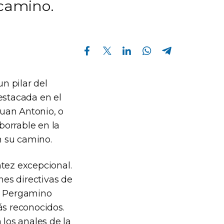
 camino.
Compartir en Facebook
Compartir en Twitter
Compartir en Linkedin
Compartir en Whatsapp
Compartir en Telegram
n pilar del
estacada en el
uan Antonio, o
borrable en la
n su camino.
ntez excepcional.
es directivas de
A) Pergamino
ás reconocidos.
 los anales de la