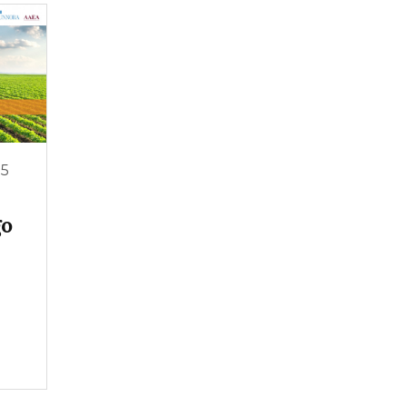
25
go