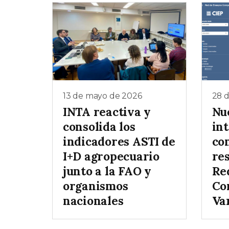
13 de mayo de 2026
28 d
INTA reactiva y
Nu
consolida los
in
indicadores ASTI de
con
I+D agropecuario
res
junto a la FAO y
Re
organismos
Co
nacionales
Va