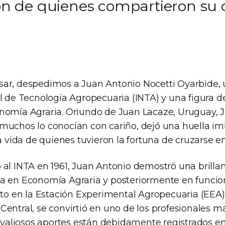
azón de quienes compartieron su
ar, despedimos a Juan Antonio Nocetti Oyarbide, u
al de Tecnología Agropecuaria (INTA) y una figura d
nomía Agraria. Oriundo de Juan Lacaze, Uruguay, J
muchos lo conocían con cariño, dejó una huella im
la vida de quienes tuvieron la fortuna de cruzarse e
 al INTA en 1961, Juan Antonio demostró una brilla
a en Economía Agraria y posteriormente en funcion
anto en la Estación Experimental Agropecuaria (EE
entral, se convirtió en uno de los profesionales m
s valiosos aportes están debidamente registrados en