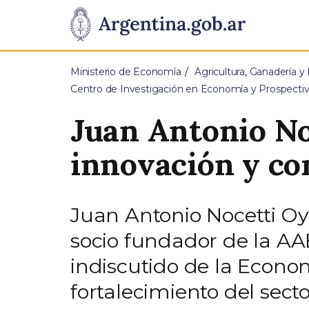
Pasar al contenido principal
Presidencia
de
Ministerio de Economía
Agricultura, Ganadería y
la
Centro de Investigación en Economía y Prospectiv
Nación
Juan Antonio No
innovación y c
Juan Antonio Nocetti Oy
socio fundador de la AA
indiscutido de la Econom
fortalecimiento del sect