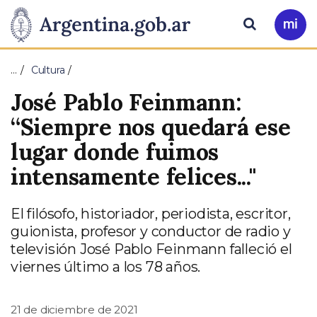
Pasar al contenido principal
Presidencia
Buscar
Ir
a
de
Mi
…
Cultura
Arg
la
José Pablo Feinmann:
Nación
“Siempre nos quedará ese
lugar donde fuimos
intensamente felices..."
El filósofo, historiador, periodista, escritor,
guionista, profesor y conductor de radio y
televisión José Pablo Feinmann falleció el
viernes último a los 78 años.
21 de diciembre de 2021