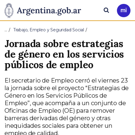
Pasar al contenido principal
Presidencia
Buscar
Ir
a
de
Mi
…
Trabajo, Empleo y Seguridad Social
Arg
la
Jornada sobre estrategias
Nación
de género en los servicios
públicos de empleo
El secretario de Empleo cerró el viernes 23
la jornada sobre el proyecto “Estrategias de
Género en los Servicios Públicos de
Empleo”, que acompaña a un conjunto de
Oficinas de Empleo (OE) para remover
barreras derivadas del género y otras
inequidades sociales para obtener un
empleo de calidad.