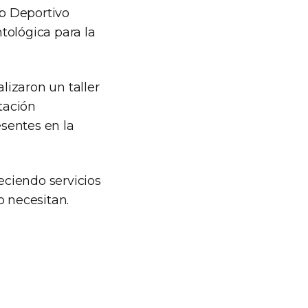
ub Deportivo
tológica para la
lizaron un taller
tación
esentes en la
eciendo servicios
o necesitan.