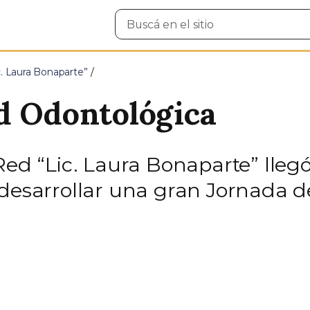
Buscar
en
el
sitio
c. Laura Bonaparte”
d Odontológica
Red “Lic. Laura Bonaparte” lleg
 desarrollar una gran Jornada 