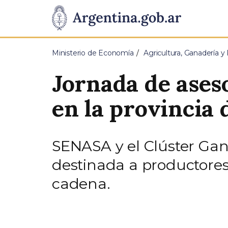
Pasar al contenido principal
Presidencia
de
Ministerio de Economía
Agricultura, Ganadería y
la
Jornada de ases
Nación
en la provincia
SENASA y el Clúster Gan
destinada a productores,
cadena.