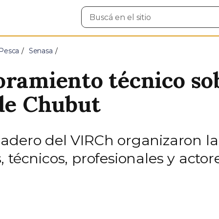
Buscar
en
el
sitio
 Pesca
Senasa
oramiento técnico so
 de Chubut
adero del VIRCh organizaron la 
 técnicos, profesionales y actor