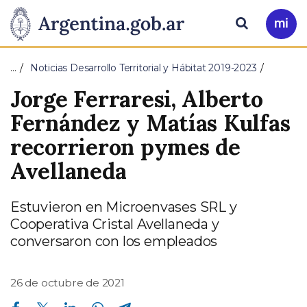
Pasar al contenido principal
Presidencia
Buscar
Ir
a
de
Mi
…
Noticias Desarrollo Territorial y Hábitat 2019-2023
Arg
la
Jorge Ferraresi, Alberto
Nación
Fernández y Matías Kulfas
recorrieron pymes de
Avellaneda
Estuvieron en Microenvases SRL y
Cooperativa Cristal Avellaneda y
conversaron con los empleados
26 de octubre de 2021
Compartir en Facebook
Compartir en Twitter
Compartir en Linkedin
Compartir en Whatsapp
Compartir en Telegram