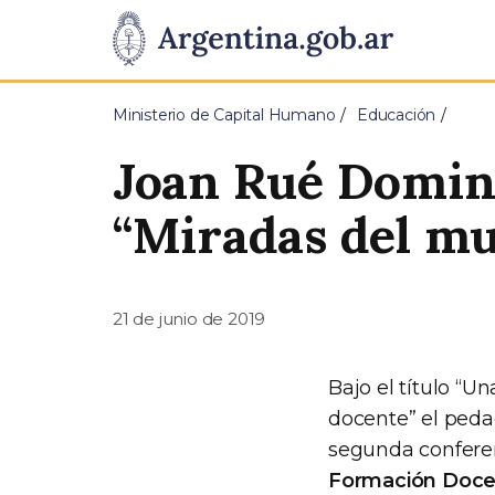
Pasar al contenido principal
Presidencia
de
Ministerio de Capital Humano
Educación
la
Joan Rué Doming
Nación
“Miradas del mu
21 de junio de 2019
Bajo el título “U
docente” el peda
segunda conferenc
Formación Doc