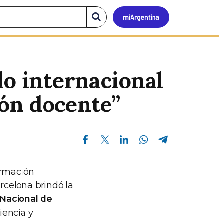
Mi
Buscar
en
el
Argen
sitio
lo internacional
ón docente”
Compartir en Facebook
Compartir en Twitter
Compartir en Linkedin
Compartir en Whatsapp
Compartir en Telegram
formación
rcelona brindó la
 Nacional de
iencia y