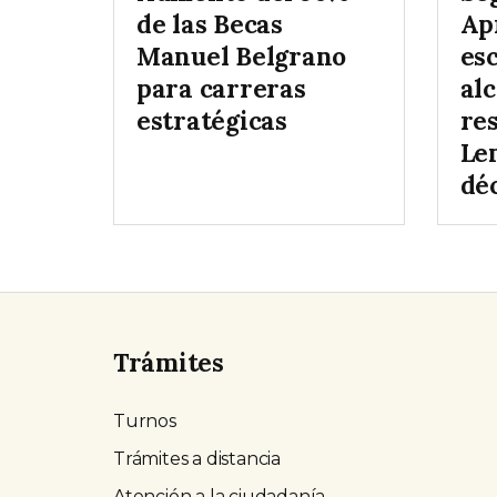
de las Becas
Ap
Manuel Belgrano
es
para carreras
al
estratégicas
re
Le
dé
Trámites
Turnos
Trámites a distancia
Atención a la ciudadanía