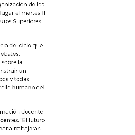
ganización de los
ugar el martes 11
tutos Superiores
cia del ciclo que
debates,
 sobre la
nstruir un
dos y todas
rrollo humano del
formación docente
centes. “El futuro
maria trabajarán