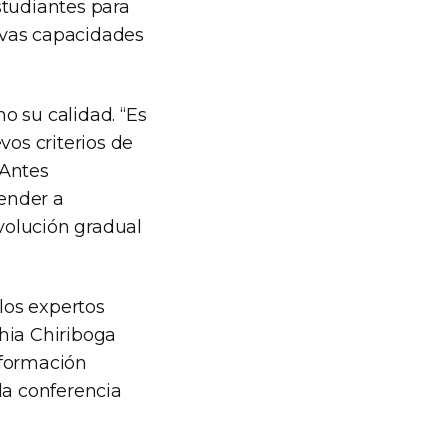
studiantes para
evas capacidades
o su calidad. “Es
vos criterios de
 Antes
ender a
evolución gradual
 los expertos
hia Chiriboga
 formación
la conferencia