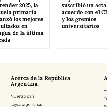
render 2025, la
suscribió un acta
cuela primaria
acuerdo con el C
canzó los mejores
y los gremios
sultados en
universitarios
ngua de la última
cada
Acerca de la República
A
Argentina
A
Nuestro país
T
Leyes argentinas
S