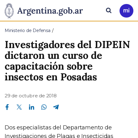
Pasar al contenido principal
Presidencia
Buscar
Ir
a
de
Mi
Ministerio de Defensa
Arg
la
Investigadores del DIPEIN
Nación
dictaron un curso de
capacitación sobre
insectos en Posadas
29 de octubre de 2018
Compartir en Facebook
Compartir en Twitter
Compartir en Linkedin
Compartir en Whatsapp
Compartir en Telegram
Dos especialistas del Departamento de
Investigaciones de Plagas e Insecticidas