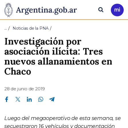
Pasar al contenido principal
Presidencia
Buscar
Ir
a
de
Mi
…
Noticias de la PNA
Arg
la
Investigación por
Nación
asociación ilícita: Tres
nuevos allanamientos en
Chaco
28 de junio de 2019
Compartir en Facebook
Compartir en Twitter
Compartir en Linkedin
Compartir en Whatsapp
Compartir en Telegram
Luego del megaoperativo de esta semana, se
secuestraron 16 vehículos y documentación