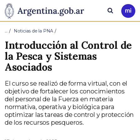
Pasar al contenido principal
Presidencia
Buscar
Ir
a
de
Mi
…
Noticias de la PNA
Arg
la
Introducción al Control de
Nación
la Pesca y Sistemas
Asociados
El curso se realizó de forma virtual, con el
objetivo de fortalecer los conocimientos
del personal de la Fuerza en materia
normativa, operativa y biológica para
optimizar las tareas de control y protección
de los recursos pesqueros.