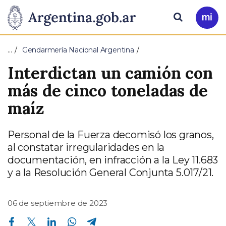
Pasar al contenido principal
Presidencia
Buscar
Ir
a
de
Mi
…
Gendarmería Nacional Argentina
Arg
la
Interdictan un camión con
Nación
más de cinco toneladas de
maíz
Personal de la Fuerza decomisó los granos,
al constatar irregularidades en la
documentación, en infracción a la Ley 11.683
y a la Resolución General Conjunta 5.017/21.
06 de septiembre de 2023
Compartir en Facebook
Compartir en Twitter
Compartir en Linkedin
Compartir en Whatsapp
Compartir en Telegram