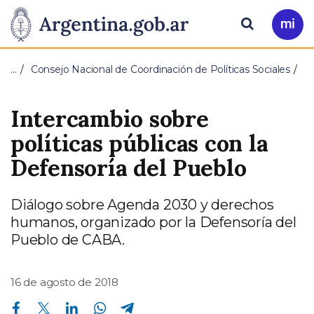
Pasar al contenido principal
Presidencia
Buscar
Ir
a
de
Mi
…
Consejo Nacional de Coordinación de Políticas Sociales
Arg
la
Intercambio sobre
Nación
políticas públicas con la
Defensoría del Pueblo
Diálogo sobre Agenda 2030 y derechos
humanos, organizado por la Defensoría del
Pueblo de CABA.
16 de agosto de 2018
Compartir en Facebook
Compartir en Twitter
Compartir en Linkedin
Compartir en Whatsapp
Compartir en Telegram