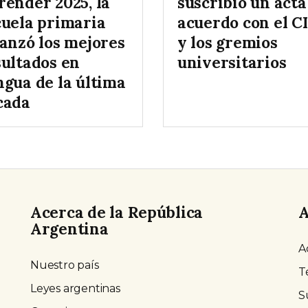
render 2025, la
suscribió un acta
cuela primaria
acuerdo con el C
canzó los mejores
y los gremios
sultados en
universitarios
ngua de la última
cada
Acerca de la República
A
Argentina
A
Nuestro país
T
Leyes argentinas
S