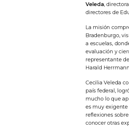
Veleda
, director
directores de Ed
La misión compre
Bradenburgo, visi
a escuelas, donde
evaluación y cie
representante de
Harald Herrmann
Cecilia Veleda c
país federal, logr
mucho lo que apr
es muy exigente 
reflexiones sobre
conocer otras ex