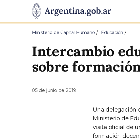
Pasar al contenido principal
Presidencia
de
Ministerio de Capital Humano
Educación
la
Intercambio edu
Nación
sobre formació
05 de junio de 2019
Una delegación 
Ministerio de Ed
visita oficial de
formación docent