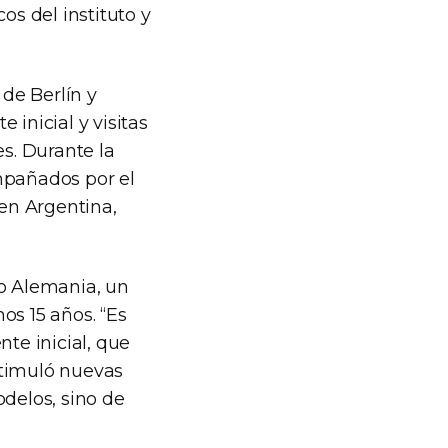
os del instituto y
de Berlín y
 inicial y visitas
es. Durante la
mpañados por el
en Argentina,
mo Alemania, un
mos 15 años. “Es
te inicial, que
stimuló nuevas
odelos, sino de