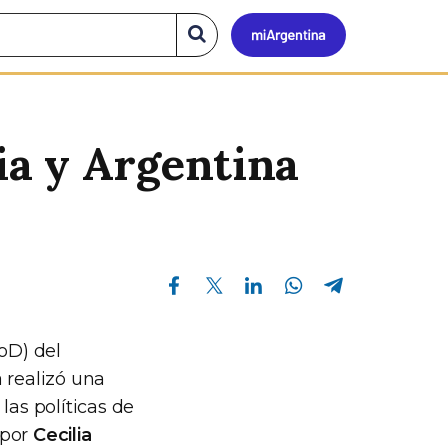
Mi
Buscar
en
el
Argen
sitio
ia y Argentina
Compartir en Facebook
Compartir en Twitter
Compartir en Linkedin
Compartir en Whatsapp
Compartir en Telegram
oD) del
 realizó una
las políticas de
 por
Cecilia