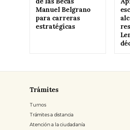
de las Becas
Ap
Manuel Belgrano
es
para carreras
al
estratégicas
re
Le
dé
Trámites
Turnos
Trámites a distancia
Atención a la ciudadanía