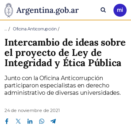
Pasar al contenido principal
Presidencia
Buscar
Ir
a
de
Mi
…
Oficina Anticorrupción
Arg
la
Intercambio de ideas sobre
Nación
el proyecto de Ley de
Integridad y Ética Pública
Junto con la Oficina Anticorrupción
participaron especialistas en derecho
administrativo de diversas universidades.
24 de noviembre de 2021
Compartir en Facebook
Compartir en Twitter
Compartir en Linkedin
Compartir en Whatsapp
Compartir en Telegram