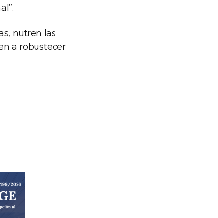
al”.
s, nutren las
yen a robustecer