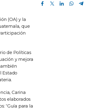
Compartir en Facebook
Compartir en Twitter
Compartir en Linkedin
Compartir en Whatsapp
Compartir en Telegram
ión (OA) y la
Guatemala, que
Participación
io de Políticas
luación y mejora
 también
el Estado
teria.
encia, Carina
tos elaborados
s: “Guía para la