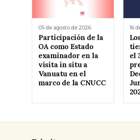
05 de agosto de 2026
16 d
Participación de la
Lo
OA como Estado
ti
examinador en la
el 
visita in situ a
pr
Vanuatu en el
De
marco de la CNUCC
Ju
20