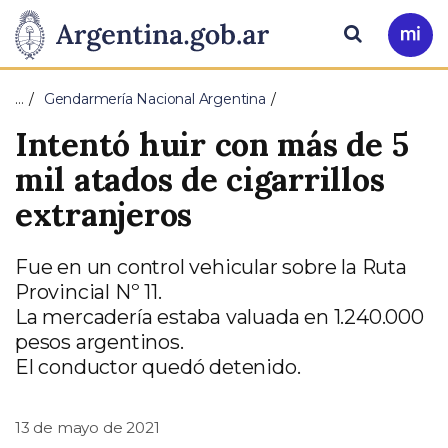
Pasar al contenido principal
Presidencia
Buscar
Ir
a
de
Mi
…
Gendarmería Nacional Argentina
Arg
la
Intentó huir con más de 5
Nación
mil atados de cigarrillos
extranjeros
Fue en un control vehicular sobre la Ruta
Provincial Nº 11.
La mercadería estaba valuada en 1.240.000
pesos argentinos.
El conductor quedó detenido.
13 de mayo de 2021