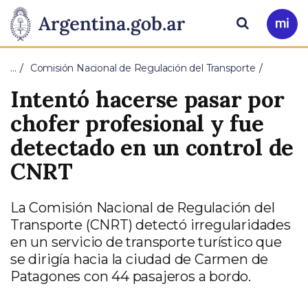
Pasar al contenido principal
Presidencia
Buscar
Ir
a
de
Mi
…
Comisión Nacional de Regulación del Transporte
Arg
la
Intentó hacerse pasar por
Nación
chofer profesional y fue
detectado en un control de
CNRT
La Comisión Nacional de Regulación del
Transporte (CNRT) detectó irregularidades
en un servicio de transporte turístico que
se dirigía hacia la ciudad de Carmen de
Patagones con 44 pasajeros a bordo.