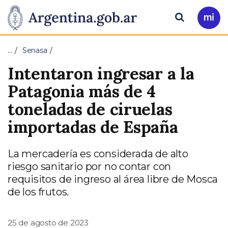
Pasar al contenido principal
Presidencia
Buscar
Ir
a
de
Mi
…
Senasa
Arg
la
Intentaron ingresar a la
Nación
Patagonia más de 4
toneladas de ciruelas
importadas de España
La mercadería es considerada de alto
riesgo sanitario por no contar con
requisitos de ingreso al área libre de Mosca
de los frutos.
25 de agosto de 2023