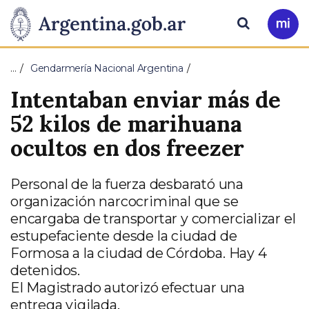
Pasar al contenido principal
Presidencia
Buscar
Ir
a
de
Mi
…
Gendarmería Nacional Argentina
Arg
la
Intentaban enviar más de
Nación
52 kilos de marihuana
ocultos en dos freezer
Personal de la fuerza desbarató una
organización narcocriminal que se
encargaba de transportar y comercializar el
estupefaciente desde la ciudad de
Formosa a la ciudad de Córdoba. Hay 4
detenidos.
El Magistrado autorizó efectuar una
entrega vigilada.