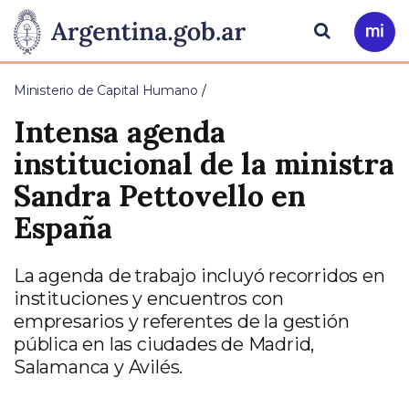
Pasar al contenido principal
Presidencia
Buscar
Ir
a
de
Mi
Ministerio de Capital Humano
Arg
la
Intensa agenda
Nación
institucional de la ministra
Sandra Pettovello en
España
La agenda de trabajo incluyó recorridos en
instituciones y encuentros con
empresarios y referentes de la gestión
pública en las ciudades de Madrid,
Salamanca y Avilés.